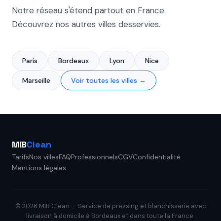
Notre réseau s'étend partout en France.
Découvrez nos autres villes desservies.
Paris
Bordeaux
Lyon
Nice
Marseille
Voir toutes les villes →
MIB
Clean
Tarifs
Nos villes
FAQ
Professionnels
CGV
Confidentialité
Mentions légales
© 2026 MIB Clean — Service de pressing et blanchisserie avec
livraison à domicile à Bordeaux et dans toute la France.