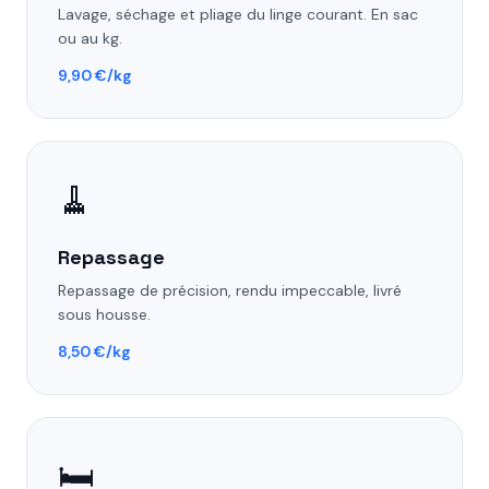
Lavage, séchage et pliage du linge courant. En sac
ou au kg.
9,90 €/kg
🧹
Repassage
Repassage de précision, rendu impeccable, livré
sous housse.
8,50 €/kg
🛏️