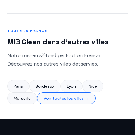
pressing à la pièce à partir de 12,90 €. Pas de frais
de collecte ni de livraison pour toute commande
supérieure à 25 €.
TOUTE LA FRANCE
MIB Clean dans d'autres villes
Notre réseau s'étend partout en France.
Découvrez nos autres villes desservies.
Paris
Bordeaux
Lyon
Nice
Marseille
Voir toutes les villes →