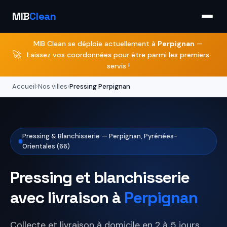
MIB
Clean
MIB Clean se déploie actuellement à
Perpignan
—
🚀
Laissez vos coordonnées pour être parmi les premiers
servis !
Accueil
›
Nos villes
›
Pressing Perpignan
Pressing & Blanchisserie — Perpignan, Pyrénées-
Orientales (66)
Pressing et blanchisserie
avec livraison à
Perpignan
Collecte et livraison à domicile en 2 à 5 jours