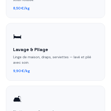
8,50 €/kg
🛏️
Lavage & Pliage
Linge de maison, draps, serviettes — lavé et plié
avec soin.
9,90 €/kg
🛋️