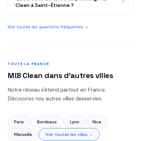
cible est de 48h. En phase de test, nous visons 2
Clean à Saint-Étienne ?
dans votre secteur.
à 5 jours ouvrés selon les disponibilités du
prestataire local.
Nos tarifs sont identiques dans toute la France :
repassage 8,50 €/kg, blanchisserie 9,90 €/kg,
Voir toutes les questions fréquentes →
pressing à la pièce à partir de 12,90 €. Pas de frais
de collecte ni de livraison pour toute commande
supérieure à 25 €.
TOUTE LA FRANCE
MIB Clean dans d'autres villes
Notre réseau s'étend partout en France.
Découvrez nos autres villes desservies.
Paris
Bordeaux
Lyon
Nice
Marseille
Voir toutes les villes →