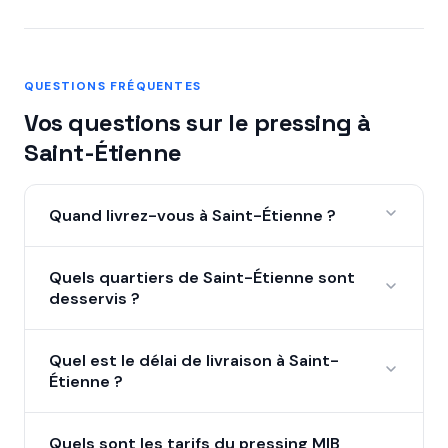
QUESTIONS FRÉQUENTES
Vos questions sur le pressing à
Saint-Étienne
Quand livrez-vous à Saint-Étienne ?
MIB Clean est en cours de déploiement à Saint-
Quels quartiers de Saint-Étienne sont
Étienne. En laissant vos coordonnées via notre
desservis ?
formulaire, vous serez parmi les premiers informés
du lancement — et nous tenterons d'organiser
Nous desservons progressivement l'ensemble de
une collecte dès que possible.
Quel est le délai de livraison à Saint-
Saint-Étienne et ses environs, notamment :
Étienne ?
Hyper-centre, Badouillère, Villeboeuf, Terrenoire,
Firminy, La Ricamarie. Renseignez votre adresse
Une fois le service lancé à Saint-Étienne, le délai
dans le formulaire pour confirmer la disponibilité
Quels sont les tarifs du pressing MIB